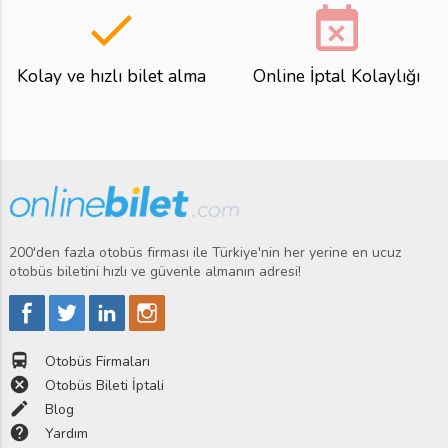
done
event_busy
Kolay ve hızlı bilet alma
Online İptal Kolaylığı
200'den fazla otobüs firması ile Türkiye'nin her yerine en ucuz
otobüs biletini hızlı ve güvenle almanın adresi!
directions_bus
Otobüs Firmaları
cancel
Otobüs Bileti İptali
edit
Blog
help
Yardım