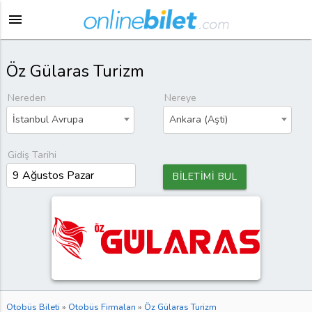
menu
Öz Gülaras Turizm
Nereden
Nereye
İstanbul Avrupa
Ankara (Aşti)
Gidiş Tarihi
BİLETİMİ BUL
Otobüs Bileti
»
Otobüs Firmaları
»
Öz Gülaras Turizm