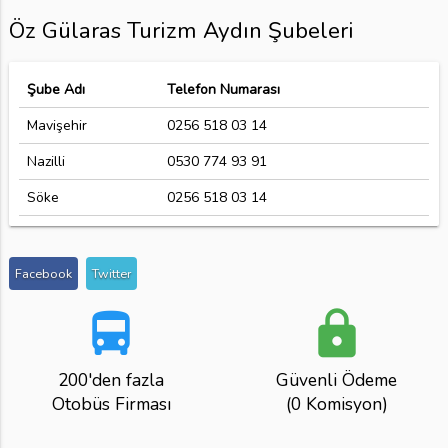
Öz Gülaras Turizm Aydın Şubeleri
Şube Adı
Telefon Numarası
Mavişehir
0256 518 03 14
Nazilli
0530 774 93 91
Söke
0256 518 03 14
Facebook
Twitter
directions_bus
lock
200'den fazla
Güvenli Ödeme
Otobüs Firması
(0 Komisyon)