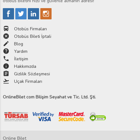
otobüs biletini hızlı ve güvenle almanın adresi!
directions_bus
Otobüs Firmaları
cancel
Otobüs Bileti İptali
edit
Blog
help
Yardım
phone
İletişim
info
Hakkımızda
assignment
Gizlilik Sözleşmesi
flight_takeoff
Uçak Firmaları
OnlineBilet com Bilişim Seyahat ve Tic. Ltd. Şti.
Online Bilet