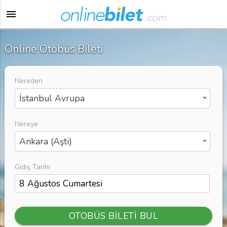
menu
Online Otobüs Bileti
Nereden
İstanbul Avrupa
Nereye
Ankara (Aşti)
Gidiş Tarihi
OTOBÜS BİLETİ BUL