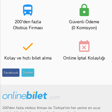
directions_bus
lock
200'den fazla
Güvenli Ödeme
Otobüs Firması
(0 Komisyon)
done
event_busy
Kolay ve hızlı bilet alma
Online İptal Kolaylığı
Facebook
Twitter
200'den fazla otobüs firması ile Türkiye'nin her yerine en ucuz