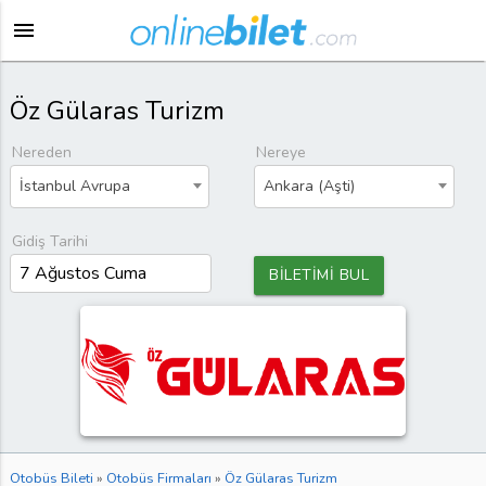
menu
Öz Gülaras Turizm
Nereden
Nereye
İstanbul Avrupa
Ankara (Aşti)
Gidiş Tarihi
BİLETİMİ BUL
Otobüs Bileti
»
Otobüs Firmaları
»
Öz Gülaras Turizm