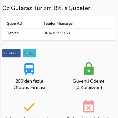
Öz Gülaras Turizm Bitlis Şubeleri
Şube Adı
Telefon Numarası
Tatvan
0434 827 99 50
Facebook
Twitter
directions_bus
lock
200'den fazla
Güvenli Ödeme
Otobüs Firması
(0 Komisyon)
done
event_busy