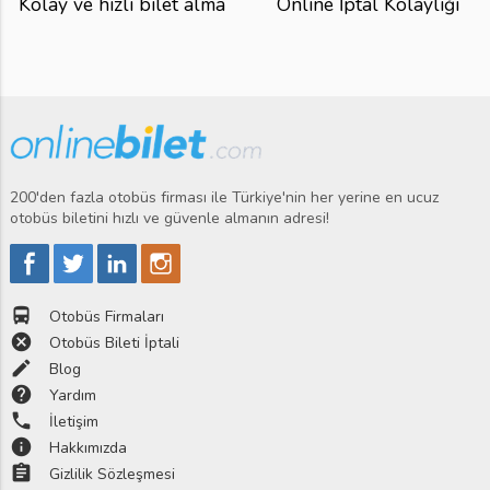
Kolay ve hızlı bilet alma
Online İptal Kolaylığı
200'den fazla otobüs firması ile Türkiye'nin her yerine en ucuz
otobüs biletini hızlı ve güvenle almanın adresi!
directions_bus
Otobüs Firmaları
cancel
Otobüs Bileti İptali
edit
Blog
help
Yardım
phone
İletişim
info
Hakkımızda
assignment
Gizlilik Sözleşmesi