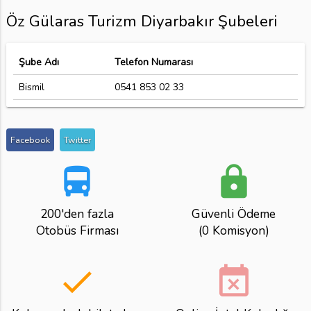
Öz Gülaras Turizm Diyarbakır Şubeleri
Şube Adı
Telefon Numarası
Bismil
0541 853 02 33
Facebook
Twitter
directions_bus
lock
200'den fazla
Güvenli Ödeme
Otobüs Firması
(0 Komisyon)
done
event_busy