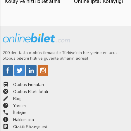
Kolay ve hızlı bilet alma
Online İptal Kolaylığı
200'den fazla otobüs firması ile Türkiye'nin her yerine en ucuz
otobüs biletini hızlı ve güvenle almanın adresi!
directions_bus
Otobüs Firmaları
cancel
Otobüs Bileti İptali
edit
Blog
help
Yardım
phone
İletişim
info
Hakkımızda
assignment
Gizlilik Sözleşmesi