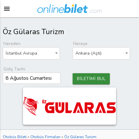
menu
Öz Gülaras Turizm
Nereden
Nereye
İstanbul Avrupa
Ankara (Aşti)
Gidiş Tarihi
BİLETİMİ BUL
Otobüs Bileti
»
Otobüs Firmaları
»
Öz Gülaras Turizm