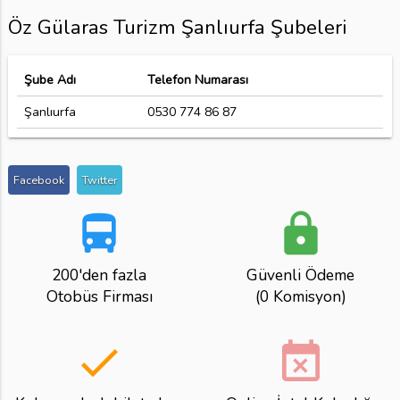
Öz Gülaras Turizm Şanlıurfa Şubeleri
Şube Adı
Telefon Numarası
Şanlıurfa
0530 774 86 87
Facebook
Twitter
directions_bus
lock
200'den fazla
Güvenli Ödeme
Otobüs Firması
(0 Komisyon)
done
event_busy