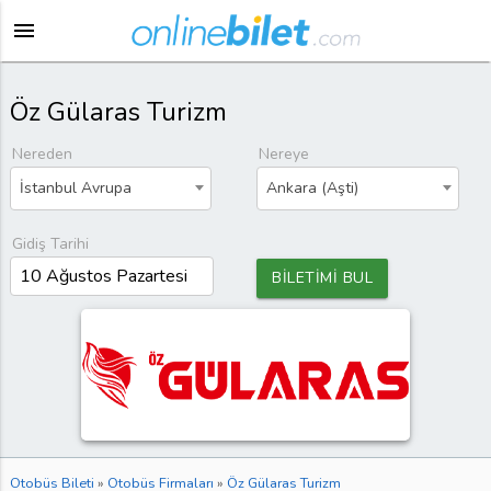
menu
Öz Gülaras Turizm
Nereden
Nereye
İstanbul Avrupa
Ankara (Aşti)
Gidiş Tarihi
BİLETİMİ BUL
Otobüs Bileti
»
Otobüs Firmaları
»
Öz Gülaras Turizm