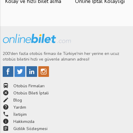
Kolay ve hızlı bilet alma
Online İptal Kolaylığı
200'den fazla otobüs firması ile Türkiye'nin her yerine en ucuz
otobüs biletini hızlı ve güvenle almanın adresi!
directions_bus
Otobüs Firmaları
cancel
Otobüs Bileti İptali
edit
Blog
help
Yardım
phone
İletişim
info
Hakkımızda
assignment
Gizlilik Sözleşmesi