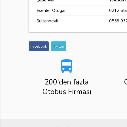
Şube Adı
Telefon 
Esenler Otogar
0212 658
Sultanbeyli
0539 93
Facebook
Twitter
directions_bus
200'den fazla
Otobüs Firması