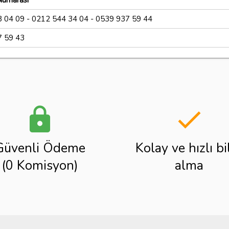
Numarası
 04 09 - 0212 544 34 04 - 0539 937 59 44
7 59 43
lock
done
Güvenli Ödeme
Kolay ve hızlı bi
(0 Komisyon)
alma