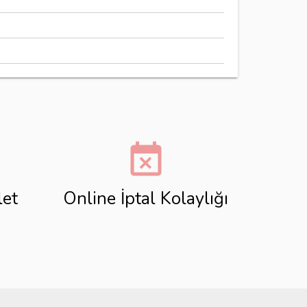
event_busy
let
Online İptal Kolaylığı