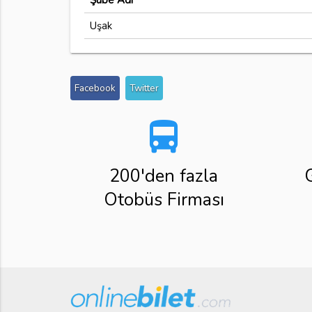
Şube Adı
Uşak
Facebook
Twitter
directions_bus
200'den fazla
Otobüs Firması