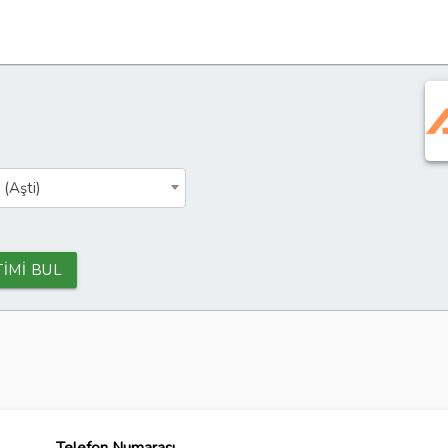
 (Aşti)
TİMİ BUL