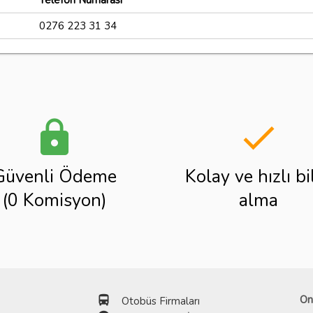
Telefon Numarası
0276 223 31 34
lock
done
Güvenli Ödeme
Kolay ve hızlı bi
(0 Komisyon)
alma
directions_bus
On
Otobüs Firmaları