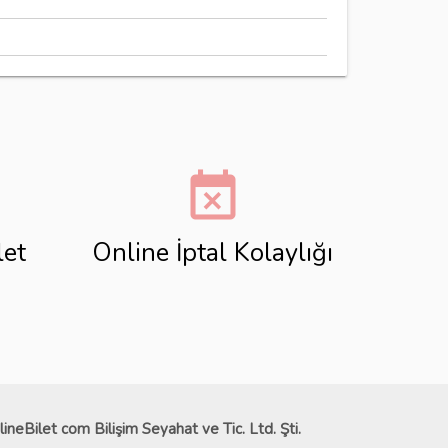
event_busy
let
Online İptal Kolaylığı
lineBilet com Bilişim Seyahat ve Tic. Ltd. Şti.