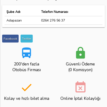
Şube Adı
Telefon Numarası
Adapazarı
0264 276 56 37
Facebook
Twitter
directions_bus
lock
200'den fazla
Güvenli Ödeme
Otobüs Firması
(0 Komisyon)
done
event_busy
Kolay ve hızlı bilet alma
Online İptal Kolaylığı