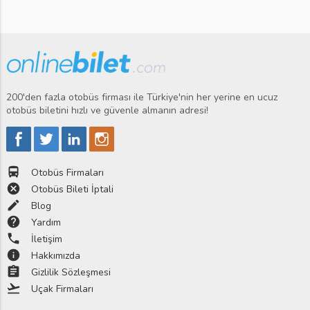
200'den fazla otobüs firması ile Türkiye'nin her yerine en ucuz
otobüs biletini hızlı ve güvenle almanın adresi!
directions_bus
Otobüs Firmaları
cancel
Otobüs Bileti İptali
edit
Blog
help
Yardım
phone
İletişim
info
Hakkımızda
assignment
Gizlilik Sözleşmesi
flight_takeoff
Uçak Firmaları