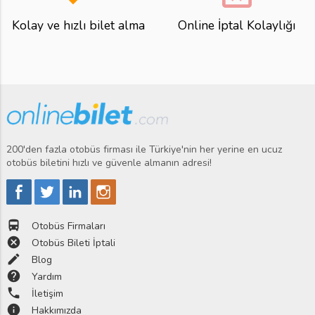
Kolay ve hızlı bilet alma
Online İptal Kolaylığı
200'den fazla otobüs firması ile Türkiye'nin her yerine en ucuz
otobüs biletini hızlı ve güvenle almanın adresi!
directions_bus
Otobüs Firmaları
cancel
Otobüs Bileti İptali
edit
Blog
help
Yardım
phone
İletişim
info
Hakkımızda