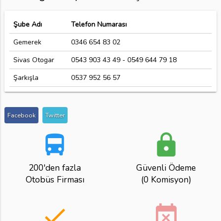
Şube Adı
Telefon Numarası
Gemerek
0346 654 83 02
Sivas Otogar
0543 903 43 49 - 0549 644 79 18
Şarkışla
0537 952 56 57
Facebook
Twitter
directions_bus
lock
200'den fazla
Güvenli Ödeme
Otobüs Firması
(0 Komisyon)
done
event_busy