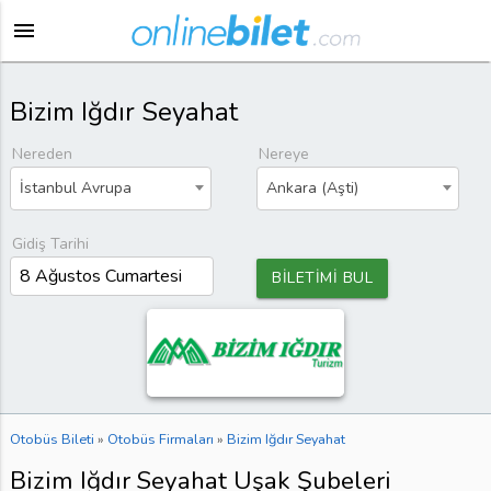
menu
Bizim Iğdır Seyahat
Nereden
Nereye
İstanbul Avrupa
Ankara (Aşti)
Gidiş Tarihi
BİLETİMİ BUL
Otobüs Bileti
»
Otobüs Firmaları
»
Bizim Iğdır Seyahat
Bizim Iğdır Seyahat Uşak Şubeleri