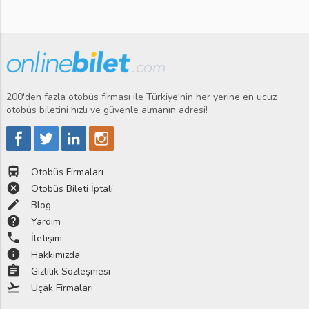
200'den fazla otobüs firması ile Türkiye'nin her yerine en ucuz
otobüs biletini hızlı ve güvenle almanın adresi!
directions_bus
Otobüs Firmaları
cancel
Otobüs Bileti İptali
edit
Blog
help
Yardım
phone
İletişim
info
Hakkımızda
assignment
Gizlilik Sözleşmesi
flight_takeoff
Uçak Firmaları