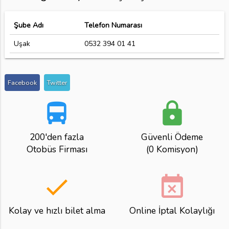
Şube Adı
Telefon Numarası
Uşak
0532 394 01 41
Facebook
Twitter
directions_bus
lock
200'den fazla
Güvenli Ödeme
Otobüs Firması
(0 Komisyon)
done
event_busy
Kolay ve hızlı bilet alma
Online İptal Kolaylığı