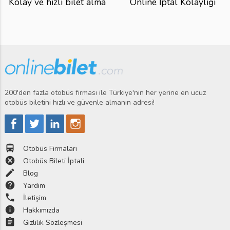
Kolay ve hızlı bilet alma
Online İptal Kolaylığı
200'den fazla otobüs firması ile Türkiye'nin her yerine en ucuz
otobüs biletini hızlı ve güvenle almanın adresi!
directions_bus
Otobüs Firmaları
cancel
Otobüs Bileti İptali
edit
Blog
help
Yardım
phone
İletişim
info
Hakkımızda
assignment
Gizlilik Sözleşmesi