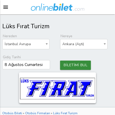
menu
Lüks Fırat Turizm
Nereden
Nereye
İstanbul Avrupa
Ankara (Aşti)
Gidiş Tarihi
BİLETİMİ BUL
Otobüs Bileti
»
Otobüs Firmaları
»
Lüks Fırat Turizm