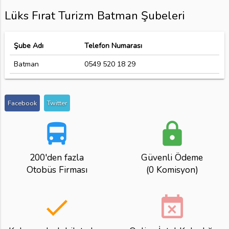
Lüks Fırat Turizm Batman Şubeleri
Şube Adı
Telefon Numarası
Batman
0549 520 18 29
Facebook
Twitter
directions_bus
lock
200'den fazla
Güvenli Ödeme
Otobüs Firması
(0 Komisyon)
done
event_busy