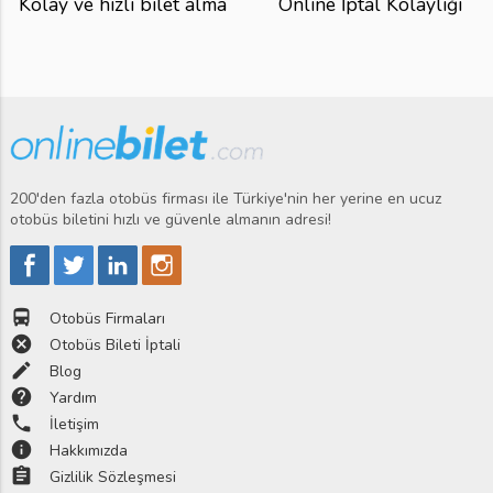
Kolay ve hızlı bilet alma
Online İptal Kolaylığı
200'den fazla otobüs firması ile Türkiye'nin her yerine en ucuz
otobüs biletini hızlı ve güvenle almanın adresi!
directions_bus
Otobüs Firmaları
cancel
Otobüs Bileti İptali
edit
Blog
help
Yardım
phone
İletişim
info
Hakkımızda
assignment
Gizlilik Sözleşmesi