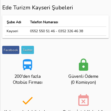
Ede Turizm Kayseri Şubeleri
Şube Adı
Telefon Numarası
Kayseri
0552 550 51 46 - 0352 326 46 38
Facebook
Twitter
directions_bus
lock
200'den fazla
Güvenli Ödeme
Otobüs Firması
(0 Komisyon)
done
event_busy