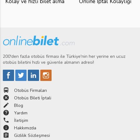
Kolay ve hızlı bilet alma
Online İptal Kolaylığı
200'den fazla otobüs firması ile Türkiye'nin her yerine en ucuz
otobüs biletini hızlı ve güvenle almanın adresi!
directions_bus
Otobüs Firmaları
cancel
Otobüs Bileti İptali
edit
Blog
help
Yardım
phone
İletişim
info
Hakkımızda
assignment
Gizlilik Sözleşmesi