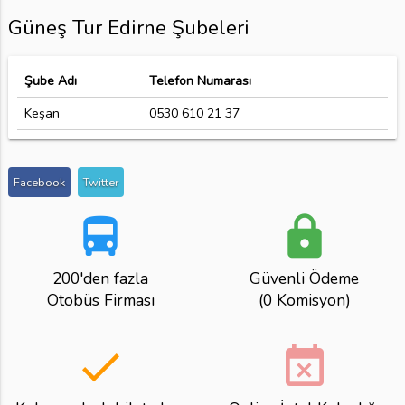
Güneş Tur Edirne Şubeleri
Şube Adı
Telefon Numarası
Keşan
0530 610 21 37
Facebook
Twitter
directions_bus
lock
200'den fazla
Güvenli Ödeme
Otobüs Firması
(0 Komisyon)
done
event_busy