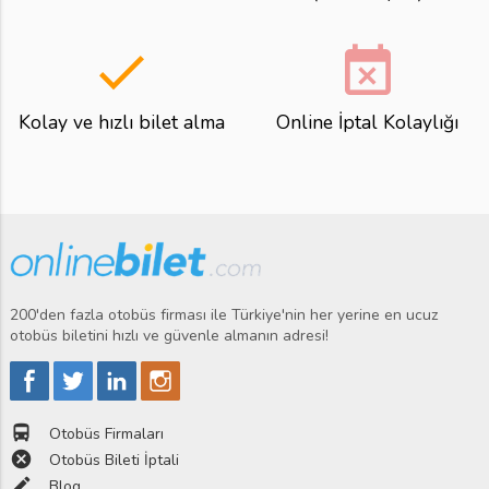
done
event_busy
Kolay ve hızlı bilet alma
Online İptal Kolaylığı
200'den fazla otobüs firması ile Türkiye'nin her yerine en ucuz
otobüs biletini hızlı ve güvenle almanın adresi!
directions_bus
Otobüs Firmaları
cancel
Otobüs Bileti İptali
edit
Blog