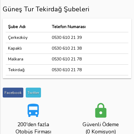
Güneş Tur Tekirdağ Şubeleri
Şube Adı
Telefon Numarası
Çerkezköy
0530 610 21 39
Kapaklı
0530 610 21 38
Malkara
0530 610 21 78
Tekirdağ
0530 610 21 78
Facebook
Twitter
directions_bus
lock
200'den fazla
Güvenli Ödeme
Otobüs Firması
(0 Komisyon)