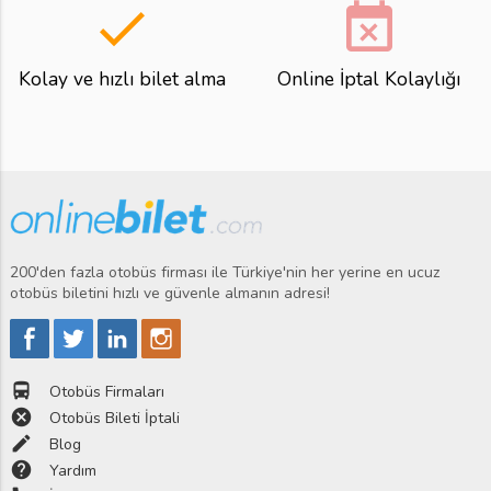
done
event_busy
Kolay ve hızlı bilet alma
Online İptal Kolaylığı
200'den fazla otobüs firması ile Türkiye'nin her yerine en ucuz
otobüs biletini hızlı ve güvenle almanın adresi!
directions_bus
Otobüs Firmaları
cancel
Otobüs Bileti İptali
edit
Blog
help
Yardım