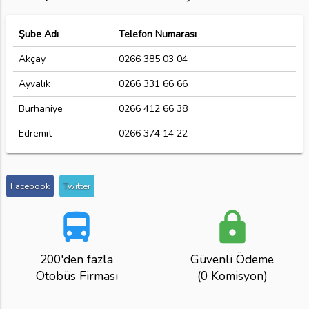
Şube Adı
Telefon Numarası
Akçay
0266 385 03 04
Ayvalık
0266 331 66 66
Burhaniye
0266 412 66 38
Edremit
0266 374 14 22
Facebook
Twitter
directions_bus
lock
200'den fazla
Güvenli Ödeme
Otobüs Firması
(0 Komisyon)