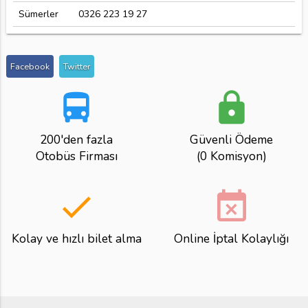
Sümerler
0326 223 19 27
Facebook
Twitter
directions_bus
lock
200'den fazla
Güvenli Ödeme
Otobüs Firması
(0 Komisyon)
done
event_busy
Kolay ve hızlı bilet alma
Online İptal Kolaylığı