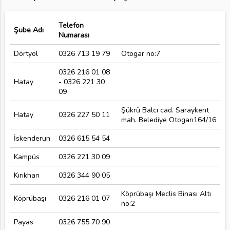
Telefon
Şube Adı
Numarası
Dörtyol
0326 713 19 79
Otogar no:7
0326 216 01 08
Hatay
- 0326 221 30
09
Şükrü Balcı cad. Saraykent
Hatay
0326 227 50 11
mah. Belediye Otogarı164/16
İskenderun
0326 615 54 54
Kampüs
0326 221 30 09
Kırıkhan
0326 344 90 05
Köprübaşı Meclis Binası Altı
Köprübaşı
0326 216 01 07
no:2
Payas
0326 755 70 90