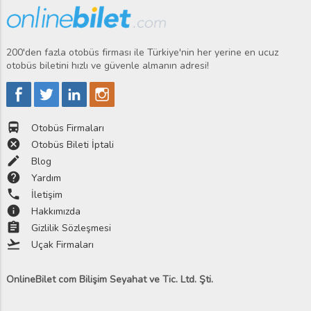
200'den fazla otobüs firması ile Türkiye'nin her yerine en ucuz
otobüs biletini hızlı ve güvenle almanın adresi!
directions_bus
Otobüs Firmaları
cancel
Otobüs Bileti İptali
edit
Blog
help
Yardım
phone
İletişim
info
Hakkımızda
assignment
Gizlilik Sözleşmesi
flight_takeoff
Uçak Firmaları
OnlineBilet com Bilişim Seyahat ve Tic. Ltd. Şti.