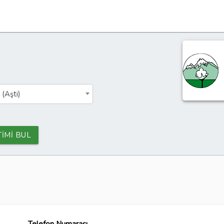
 (Aşti)
TİMİ BUL