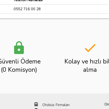
Telefon Numarası
0552 716 00 28
lock
done
Güvenli Ödeme
Kolay ve hızlı bi
(0 Komisyon)
alma
directions_bus
On
Otobüs Firmaları