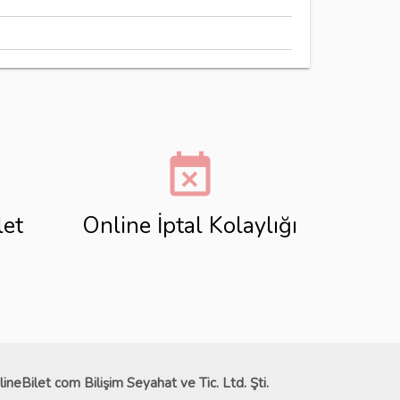
event_busy
let
Online İptal Kolaylığı
lineBilet com Bilişim Seyahat ve Tic. Ltd. Şti.