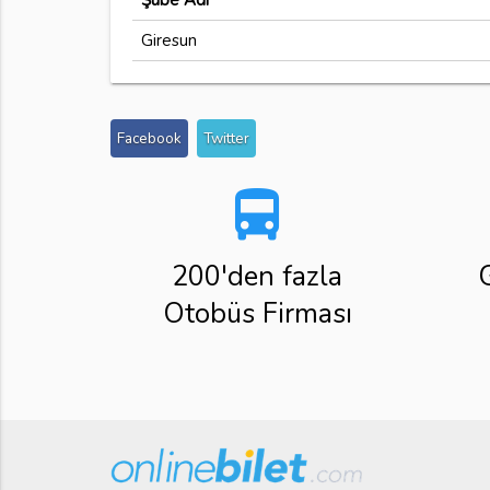
Şube Adı
Giresun
Facebook
Twitter
directions_bus
200'den fazla
Otobüs Firması