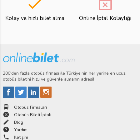
done
event_busy
Kolay ve hızlı bilet alma
Online İptal Kolaylığı
200'den fazla otobüs firması ile Türkiye'nin her yerine en ucuz
otobüs biletini hızlı ve güvenle almanın adresi!
directions_bus
Otobüs Firmaları
cancel
Otobüs Bileti İptali
edit
Blog
help
Yardım
phone
İletişim