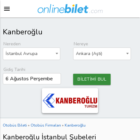
menu
Kanberoğlu
Nereden
Nereye
İstanbul Avrupa
Ankara (Aşti)
Gidiş Tarihi
BİLETİMİ BUL
Otobüs Bileti
»
Otobüs Firmaları
»
Kanberoğlu
Kanberoğlu İstanbul Şubeleri