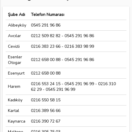
Şube Adı
Telefon Numarası
Alibeyköy
0545 291 96 86
Avcılar
0212 509 82 82 - 0545 291 96 86
Cevizli
0216 383 23 66 - 0216 383 98 99
Esenler
0212 658 00 88 - 0545 291 96 86
Otogar
Esenyurt
0212 658 00 88
0216 553 24 15 - 0545 291 96 99 - 0216 310
Harem
62 29 - 0545 291 96 99
Kadıköy
0216 550 58 15
Kartal
0216 389 56 66
Kaynarca
0216 390 72 67
Maltepe
0216 305 75 03