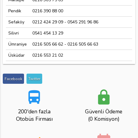
Pendik
0216 390 88 00
Sefaköy
0212 424 29 09 - 0545 291 96 86
Silivri
0541 454 13 29
Ümraniye
0216 505 66 62 - 0216 505 66 63
Üsküdar
0216 553 21 02
Facebook
Twitter
directions_bus
lock
200'den fazla
Güvenli Ödeme
Otobüs Firması
(0 Komisyon)