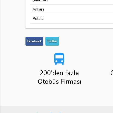
Şube Adı
Ankara
Polatlı
Facebook
Twitter
directions_bus
200'den fazla
Otobüs Firması