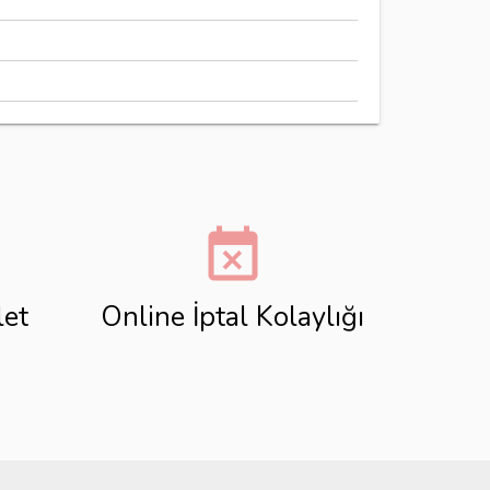
event_busy
let
Online İptal Kolaylığı