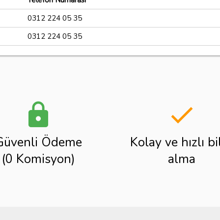
Telefon Numarası
0312 224 05 35
0312 224 05 35
lock
done
Güvenli Ödeme
Kolay ve hızlı bi
(0 Komisyon)
alma