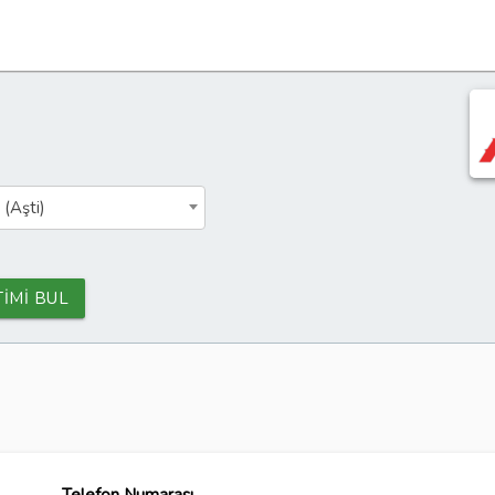
 (Aşti)
TİMİ BUL