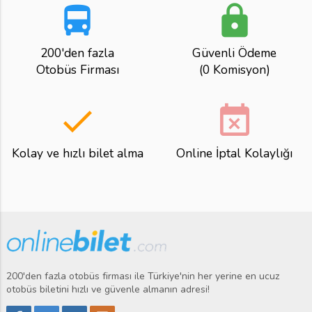
directions_bus
lock
200'den fazla
Güvenli Ödeme
Otobüs Firması
(0 Komisyon)
done
event_busy
Kolay ve hızlı bilet alma
Online İptal Kolaylığı
200'den fazla otobüs firması ile Türkiye'nin her yerine en ucuz
otobüs biletini hızlı ve güvenle almanın adresi!