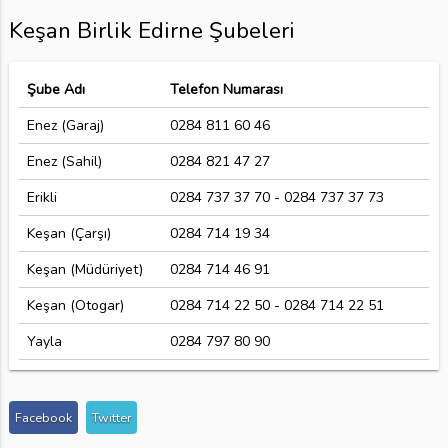
Keşan Birlik Edirne Şubeleri
Şube Adı
Telefon Numarası
Enez (Garaj)
0284 811 60 46
Enez (Sahil)
0284 821 47 27
Erikli
0284 737 37 70 - 0284 737 37 73
Keşan (Çarşı)
0284 714 19 34
Keşan (Müdüriyet)
0284 714 46 91
Keşan (Otogar)
0284 714 22 50 - 0284 714 22 51
Yayla
0284 797 80 90
Facebook
Twitter