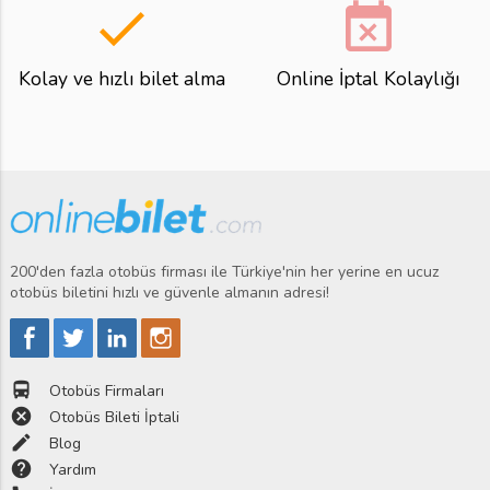
done
event_busy
Kolay ve hızlı bilet alma
Online İptal Kolaylığı
200'den fazla otobüs firması ile Türkiye'nin her yerine en ucuz
otobüs biletini hızlı ve güvenle almanın adresi!
directions_bus
Otobüs Firmaları
cancel
Otobüs Bileti İptali
edit
Blog
help
Yardım