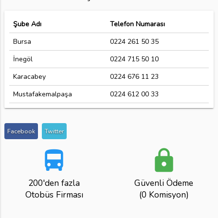
Şube Adı
Telefon Numarası
Bursa
0224 261 50 35
İnegöl
0224 715 50 10
Karacabey
0224 676 11 23
Mustafakemalpaşa
0224 612 00 33
Facebook
Twitter
directions_bus
lock
200'den fazla
Güvenli Ödeme
Otobüs Firması
(0 Komisyon)