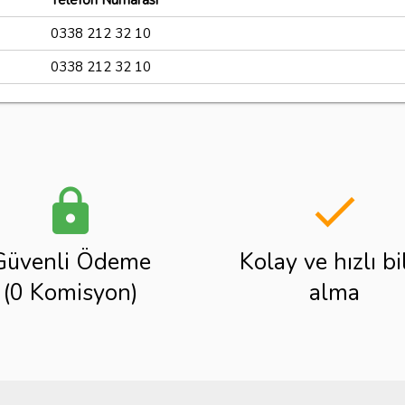
Telefon Numarası
0338 212 32 10
0338 212 32 10
lock
done
Güvenli Ödeme
Kolay ve hızlı bi
(0 Komisyon)
alma