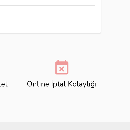
event_busy
let
Online İptal Kolaylığı