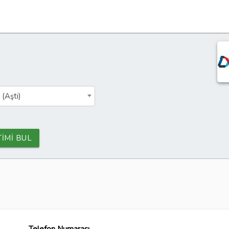
 (Aşti)
TİMİ BUL