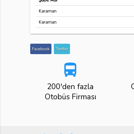
Şube Adı
Karaman
Karaman
Facebook
Twitter
directions_bus
200'den fazla
Otobüs Firması