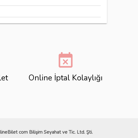
event_busy
let
Online İptal Kolaylığı
lineBilet com Bilişim Seyahat ve Tic. Ltd. Şti.