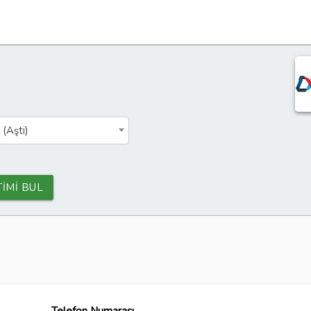
 (Aşti)
TİMİ BUL