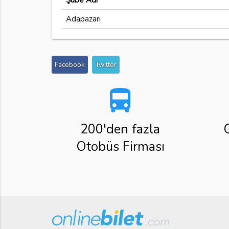
Şube Adı
Adapazarı
Facebook
Twitter
directions_bus
200'den fazla
Otobüs Firması