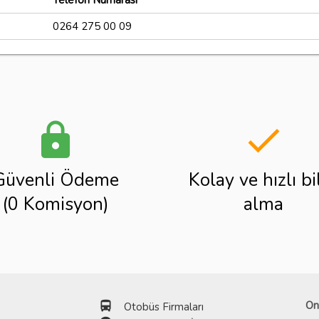
Telefon Numarası
0264 275 00 09
lock
done
Güvenli Ödeme
Kolay ve hızlı bi
(0 Komisyon)
alma
directions_bus
On
Otobüs Firmaları