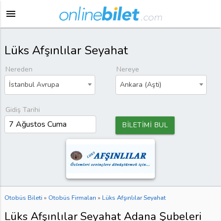
menu
Lüks Afşınlılar Seyahat
Nereden
Nereye
İstanbul Avrupa
Ankara (Aşti)
Gidiş Tarihi
BİLETİMİ BUL
Otobüs Bileti
»
Otobüs Firmaları
»
Lüks Afşınlılar Seyahat
Lüks Afşınlılar Seyahat Adana Şubeleri