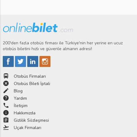
200'den fazla otobüs firması ile Türkiye'nin her yerine en ucuz
otobüs biletini hızlı ve güvenle almanın adresi!
directions_bus
Otobüs Firmaları
cancel
Otobüs Bileti İptali
edit
Blog
help
Yardım
phone
İletişim
info
Hakkımızda
assignment
Gizlilik Sözleşmesi
flight_takeoff
Uçak Firmaları