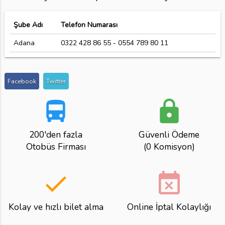
Şube Adı
Telefon Numarası
Adana
0322 428 86 55 - 0554 789 80 11
Facebook
Twitter
directions_bus
lock
200'den fazla
Güvenli Ödeme
Otobüs Firması
(0 Komisyon)
done
event_busy
Kolay ve hızlı bilet alma
Online İptal Kolaylığı