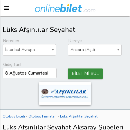
menu
Lüks Afşınlılar Seyahat
Nereden
Nereye
İstanbul Avrupa
Ankara (Aşti)
Gidiş Tarihi
BİLETİMİ BUL
Otobüs Bileti
»
Otobüs Firmaları
»
Lüks Afşınlılar Seyahat
Lüks Afşınlılar Seyahat Aksaray Şubeleri