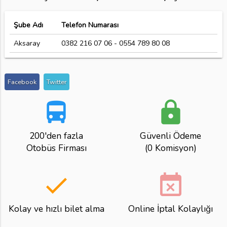
Şube Adı
Telefon Numarası
Aksaray
0382 216 07 06 - 0554 789 80 08
Facebook
Twitter
directions_bus
lock
200'den fazla
Güvenli Ödeme
Otobüs Firması
(0 Komisyon)
done
event_busy
Kolay ve hızlı bilet alma
Online İptal Kolaylığı