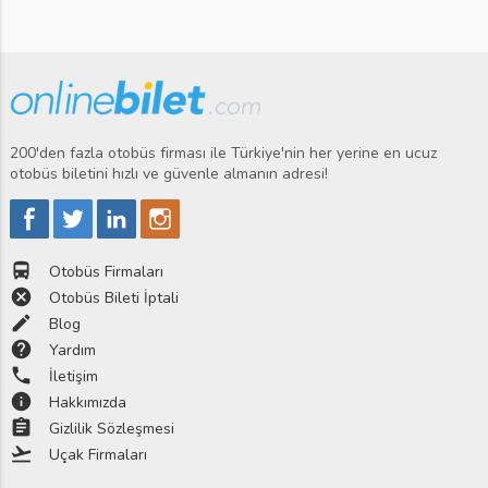
200'den fazla otobüs firması ile Türkiye'nin her yerine en ucuz
otobüs biletini hızlı ve güvenle almanın adresi!
directions_bus
Otobüs Firmaları
cancel
Otobüs Bileti İptali
edit
Blog
help
Yardım
phone
İletişim
info
Hakkımızda
assignment
Gizlilik Sözleşmesi
flight_takeoff
Uçak Firmaları