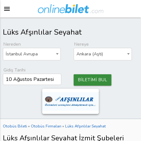
menu
Lüks Afşınlılar Seyahat
Nereden
Nereye
İstanbul Avrupa
Ankara (Aşti)
Gidiş Tarihi
BİLETİMİ BUL
Otobüs Bileti
»
Otobüs Firmaları
»
Lüks Afşınlılar Seyahat
Lüks Afşınlılar Seyahat İzmit Şubeleri