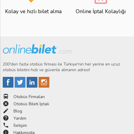
Kolay ve hızlı bilet alma
Online İptal Kolaylığı
200'den fazla otobüs firması ile Türkiye'nin her yerine en ucuz
otobüs biletini hızlı ve güvenle almanın adresi!
directions_bus
Otobüs Firmaları
cancel
Otobüs Bileti İptali
edit
Blog
help
Yardım
phone
İletişim
info
Hakkımızda