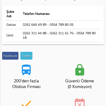
Şube
Telefon Numarası
Adı
Gebze
0262 646 49 89 - 0554 789 80 05
0262 311 44 88 - 0262 311 61 76 - 0554 789 80
İzmit
18
Facebook
Twitter
directions_bus
lock
200'den fazla
Güvenli Ödeme
Otobüs Firması
(0 Komisyon)
done
event_busy