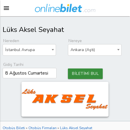
menu
Lüks Aksel Seyahat
Nereden
Nereye
İstanbul Avrupa
Ankara (Aşti)
Gidiş Tarihi
BİLETİMİ BUL
Otobüs Bileti
»
Otobüs Firmaları
»
Lüks Aksel Seyahat