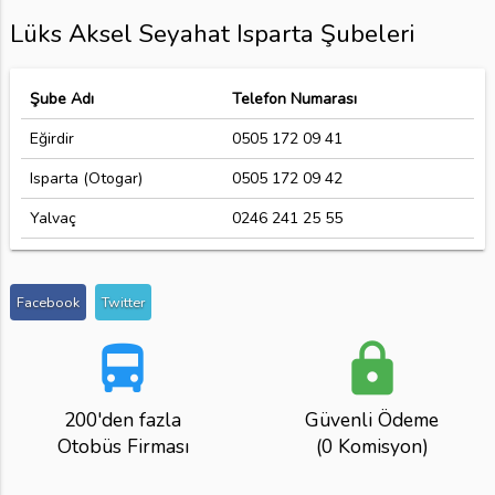
Lüks Aksel Seyahat Isparta Şubeleri
Şube Adı
Telefon Numarası
Eğirdir
0505 172 09 41
Isparta (Otogar)
0505 172 09 42
Yalvaç
0246 241 25 55
Facebook
Twitter
directions_bus
lock
200'den fazla
Güvenli Ödeme
Otobüs Firması
(0 Komisyon)