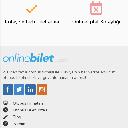
done
event_busy
Kolay ve hızlı bilet alma
Online İptal Kolaylığı
200'den fazla otobüs firması ile Türkiye'nin her yerine en ucuz
otobüs biletini hızlı ve güvenle almanın adresi!
directions_bus
Otobüs Firmaları
cancel
Otobüs Bileti İptali
edit
Blog
help
Yardım