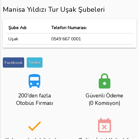
Manisa Yıldızı Tur Uşak Şubeleri
Şube Adı
Telefon Numarası
Uşak
0549 667 0001
Facebook
Twitter
directions_bus
lock
200'den fazla
Güvenli Ödeme
Otobüs Firması
(0 Komisyon)
done
event_busy