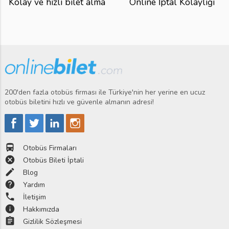
Kolay ve hızlı bilet alma
Online İptal Kolaylığı
200'den fazla otobüs firması ile Türkiye'nin her yerine en ucuz
otobüs biletini hızlı ve güvenle almanın adresi!
directions_bus
Otobüs Firmaları
cancel
Otobüs Bileti İptali
edit
Blog
help
Yardım
phone
İletişim
info
Hakkımızda
assignment
Gizlilik Sözleşmesi