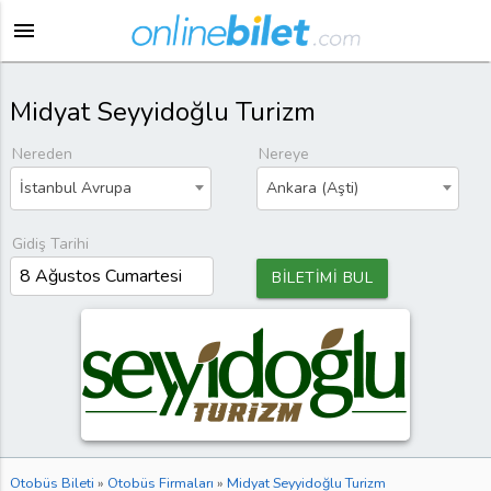
menu
Midyat Seyyidoğlu Turizm
Nereden
Nereye
İstanbul Avrupa
Ankara (Aşti)
Gidiş Tarihi
BİLETİMİ BUL
Otobüs Bileti
»
Otobüs Firmaları
»
Midyat Seyyidoğlu Turizm