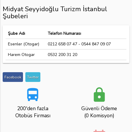
Midyat Seyyidoğlu Turizm İstanbul
Şubeleri
Şube Adı
Telefon Numarası
Esenler (Otogar)
0212 658 07 47 - 0544 847 09 07
Harem Otogar
0532 200 31 20
Facebook
Twitter
directions_bus
lock
200'den fazla
Güvenli Ödeme
Otobüs Firması
(0 Komisyon)