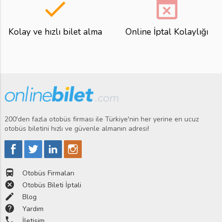
done
event_busy
Kolay ve hızlı bilet alma
Online İptal Kolaylığı
200'den fazla otobüs firması ile Türkiye'nin her yerine en ucuz
otobüs biletini hızlı ve güvenle almanın adresi!
directions_bus
Otobüs Firmaları
cancel
Otobüs Bileti İptali
edit
Blog
help
Yardım
phone
İletişim