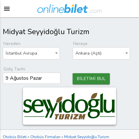
menu
Midyat Seyyidoğlu Turizm
Nereden
Nereye
İstanbul Avrupa
Ankara (Aşti)
Gidiş Tarihi
BİLETİMİ BUL
Otobüs Bileti
»
Otobüs Firmaları
»
Midyat Seyyidoğlu Turizm