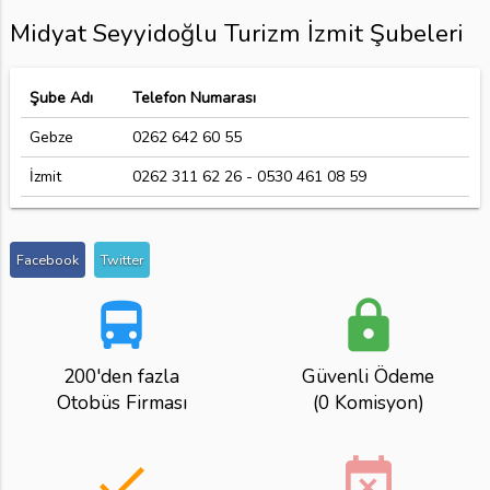
Midyat Seyyidoğlu Turizm İzmit Şubeleri
Şube Adı
Telefon Numarası
Gebze
0262 642 60 55
İzmit
0262 311 62 26 - 0530 461 08 59
Facebook
Twitter
directions_bus
lock
200'den fazla
Güvenli Ödeme
Otobüs Firması
(0 Komisyon)
done
event_busy