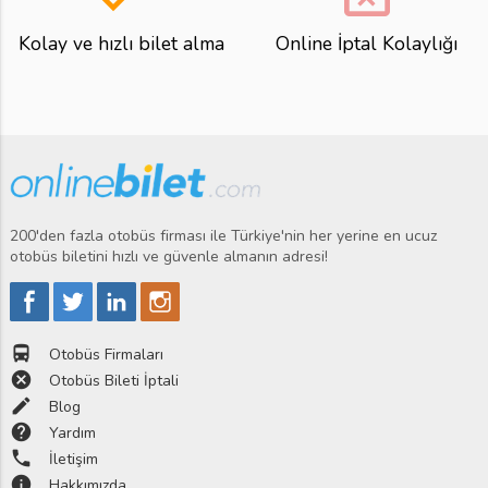
Kolay ve hızlı bilet alma
Online İptal Kolaylığı
200'den fazla otobüs firması ile Türkiye'nin her yerine en ucuz
otobüs biletini hızlı ve güvenle almanın adresi!
directions_bus
Otobüs Firmaları
cancel
Otobüs Bileti İptali
edit
Blog
help
Yardım
phone
İletişim
info
Hakkımızda