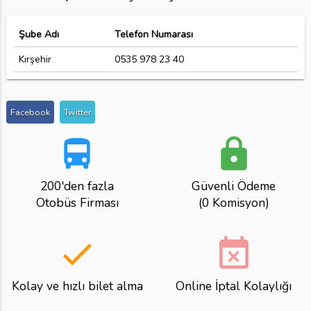
Şube Adı
Telefon Numarası
Kırşehir
0535 978 23 40
Facebook
Twitter
directions_bus
lock
200'den fazla
Güvenli Ödeme
Otobüs Firması
(0 Komisyon)
done
event_busy
Kolay ve hızlı bilet alma
Online İptal Kolaylığı