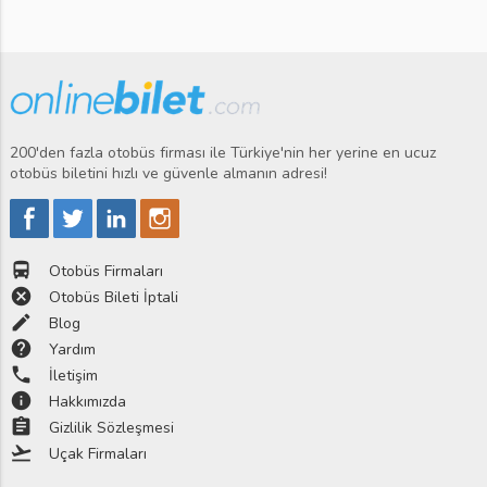
200'den fazla otobüs firması ile Türkiye'nin her yerine en ucuz
otobüs biletini hızlı ve güvenle almanın adresi!
directions_bus
Otobüs Firmaları
cancel
Otobüs Bileti İptali
edit
Blog
help
Yardım
phone
İletişim
info
Hakkımızda
assignment
Gizlilik Sözleşmesi
flight_takeoff
Uçak Firmaları