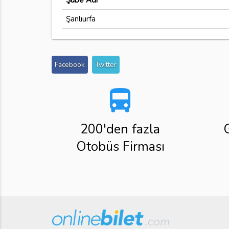
Şube Adı
Şanlıurfa
Facebook
Twitter
directions_bus
200'den fazla
Otobüs Firması