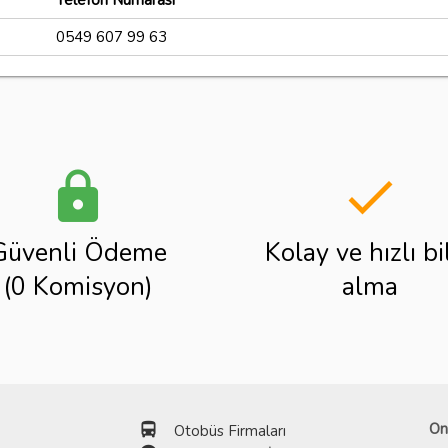
Telefon Numarası
0549 607 99 63
lock
done
Güvenli Ödeme
Kolay ve hızlı bi
(0 Komisyon)
alma
directions_bus
On
Otobüs Firmaları