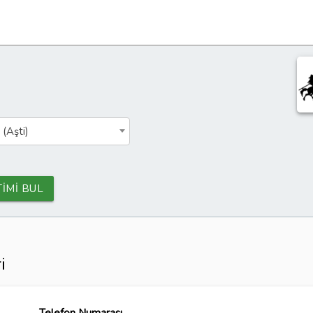
 (Aşti)
TİMİ BUL
i