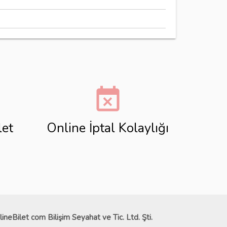
event_busy
let
Online İptal Kolaylığı
lineBilet com Bilişim Seyahat ve Tic. Ltd. Şti.