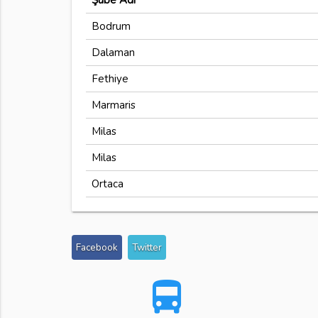
Şube Adı
Bodrum
Dalaman
Fethiye
Marmaris
Milas
Milas
Ortaca
Facebook
Twitter
directions_bus