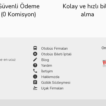
Güvenli Ödeme
Kolay ve hızlı bi
(0 Komisyon)
alma
directions_bus
On
Otobüs Firmaları
cancel
Otobüs Bileti İptali
edit
ine en ucuz
Blog
help
Yardım
phone
İletişim
info
Hakkımızda
assignment
Gizlilik Sözleşmesi
flight_takeoff
Uçak Firmaları