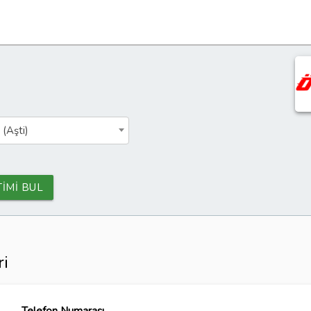
 (Aşti)
TİMİ BUL
ri