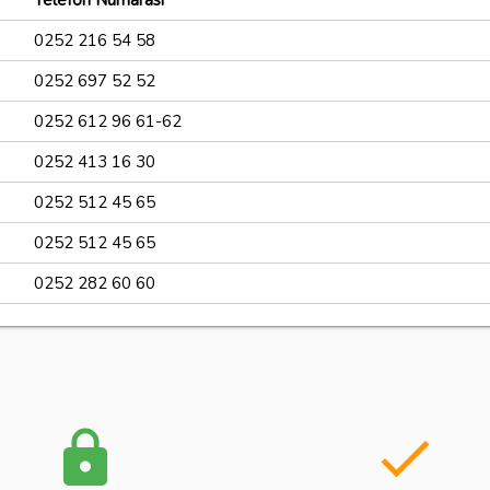
Telefon Numarası
0252 216 54 58
0252 697 52 52
0252 612 96 61-62
0252 413 16 30
0252 512 45 65
0252 512 45 65
0252 282 60 60
lock
done