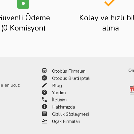
lock
done
Güvenli Ödeme
Kolay ve hızlı bi
(0 Komisyon)
alma
directions_bus
On
Otobüs Firmaları
cancel
Otobüs Bileti İptali
edit
ine en ucuz
Blog
help
Yardım
phone
İletişim
info
Hakkımızda
assignment
Gizlilik Sözleşmesi
flight_takeoff
Uçak Firmaları