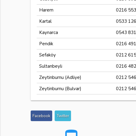
Harem
0216 553
Kartal
0533 126
Kaynarca
0543 831
Pendik
0216 491
Sefaköy
0212 615
Sultanbeyli
0216 482
Zeytinburnu (Adliye)
0212 546
Zeytinburnu (Bulvar)
0212 546
Facebook
Twitter