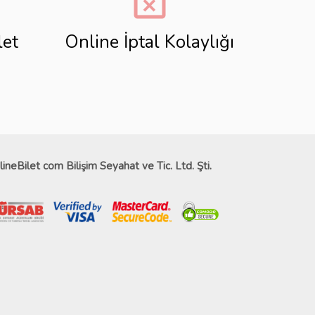
event_busy
let
Online İptal Kolaylığı
lineBilet com Bilişim Seyahat ve Tic. Ltd. Şti.