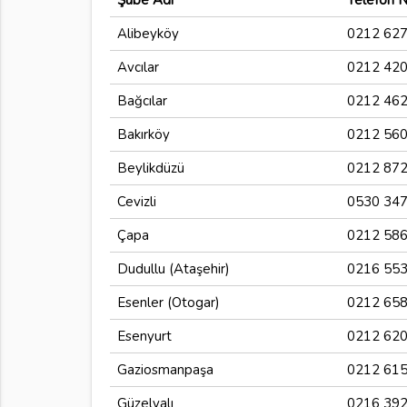
Şube Adı
Telefon 
Alibeyköy
0212 627
Avcılar
0212 420
Bağcılar
0212 462
Bakırköy
0212 560
Beylikdüzü
0212 872
Cevizli
0530 347
Çapa
0212 586
Dudullu (Ataşehir)
0216 553
Esenler (Otogar)
0212 658
Esenyurt
0212 620
Gaziosmanpaşa
0212 615
Güzelyalı
0216 392