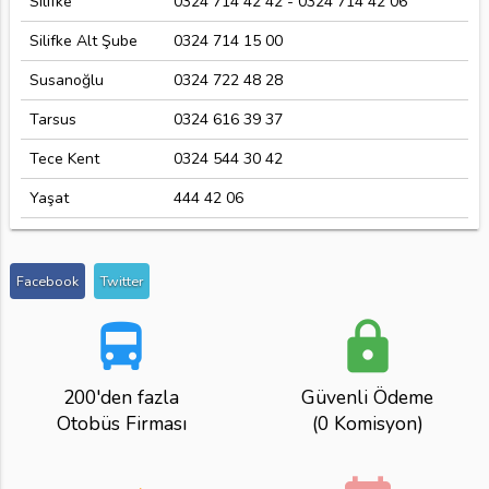
Silifke
0324 714 42 42 - 0324 714 42 06
Silifke Alt Şube
0324 714 15 00
Susanoğlu
0324 722 48 28
Tarsus
0324 616 39 37
Tece Kent
0324 544 30 42
Yaşat
444 42 06
Facebook
Twitter
directions_bus
lock
200'den fazla
Güvenli Ödeme
Otobüs Firması
(0 Komisyon)