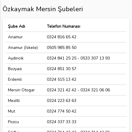
Özkaymak Mersin Şubeleri
Şube Adı
Telefon Numarası
Anamur
0324 816 65 42
Anamur (İskele)
0505 985 85 50
Aydıncık
0324 841 25 25 - 0533 307 13 93
Bozyazı
0324 851 30 57
Erdemli
0324 515 13 42
Mersin Otogar
0324 321 42 42 - 0324 321 06 06
Mezitli
0324 223 63 63
Mut
0324 774 50 42
Pozcu
0324 337 33 33