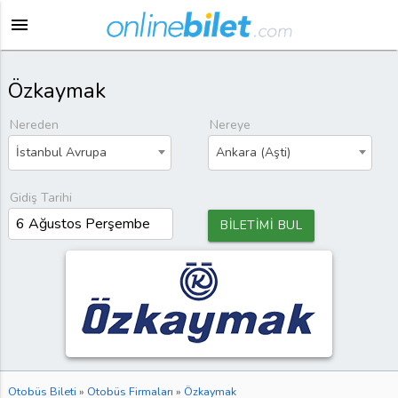
menu
Özkaymak
Nereden
Nereye
İstanbul Avrupa
Ankara (Aşti)
Gidiş Tarihi
BİLETİMİ BUL
Otobüs Bileti
»
Otobüs Firmaları
»
Özkaymak