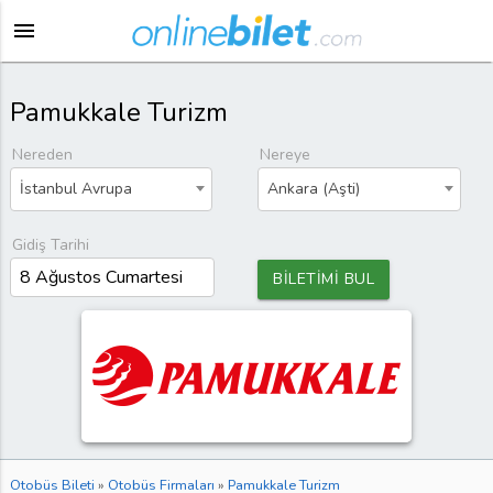
menu
Pamukkale Turizm
Nereden
Nereye
İstanbul Avrupa
Ankara (Aşti)
Gidiş Tarihi
BİLETİMİ BUL
Otobüs Bileti
»
Otobüs Firmaları
»
Pamukkale Turizm