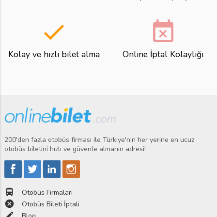
done
event_busy
Kolay ve hızlı bilet alma
Online İptal Kolaylığı
200'den fazla otobüs firması ile Türkiye'nin her yerine en ucuz
otobüs biletini hızlı ve güvenle almanın adresi!
directions_bus
Otobüs Firmaları
cancel
Otobüs Bileti İptali
edit
Blog