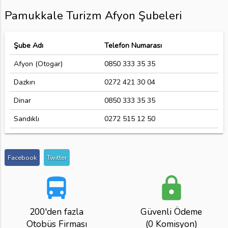
Pamukkale Turizm Afyon Şubeleri
Şube Adı
Telefon Numarası
Afyon (Otogar)
0850 333 35 35
Dazkırı
0272 421 30 04
Dinar
0850 333 35 35
Sandıklı
0272 515 12 50
Facebook
Twitter
directions_bus
lock
200'den fazla
Güvenli Ödeme
Otobüs Firması
(0 Komisyon)