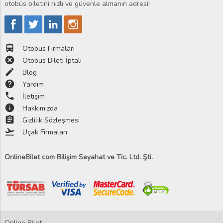
otobüs biletini hızlı ve güvenle almanın adresi!
directions_bus
Otobüs Firmaları
cancel
Otobüs Bileti İptali
edit
Blog
help
Yardım
phone
İletişim
info
Hakkımızda
assignment
Gizlilik Sözleşmesi
flight_takeoff
Uçak Firmaları
OnlineBilet com Bilişim Seyahat ve Tic. Ltd. Şti.
Online Bilet