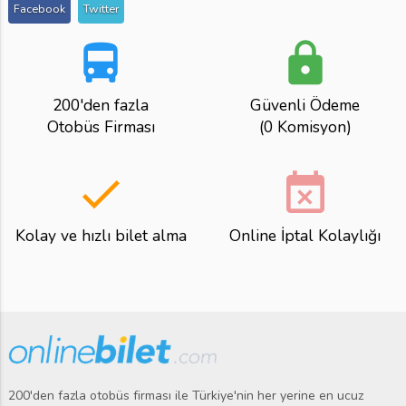
Facebook
Twitter
directions_bus
lock
200'den fazla
Güvenli Ödeme
Otobüs Firması
(0 Komisyon)
done
event_busy
Kolay ve hızlı bilet alma
Online İptal Kolaylığı
200'den fazla otobüs firması ile Türkiye'nin her yerine en ucuz