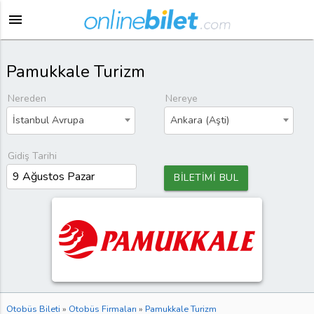
menu
Pamukkale Turizm
Nereden
Nereye
İstanbul Avrupa
Ankara (Aşti)
Gidiş Tarihi
BİLETİMİ BUL
Otobüs Bileti
»
Otobüs Firmaları
»
Pamukkale Turizm