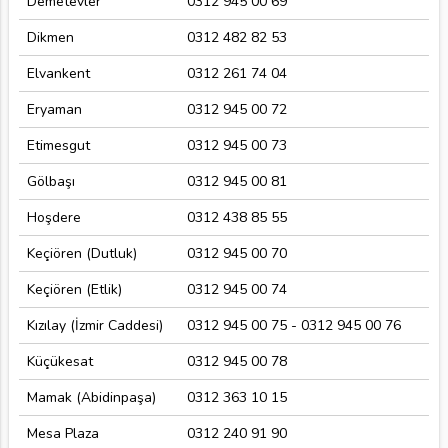
Demetevler
0312 945 00 69
Dikmen
0312 482 82 53
Elvankent
0312 261 74 04
Eryaman
0312 945 00 72
Etimesgut
0312 945 00 73
Gölbaşı
0312 945 00 81
Hoşdere
0312 438 85 55
Keçiören (Dutluk)
0312 945 00 70
Keçiören (Etlik)
0312 945 00 74
Kızılay (İzmir Caddesi)
0312 945 00 75 - 0312 945 00 76
Küçükesat
0312 945 00 78
Mamak (Abidinpaşa)
0312 363 10 15
Mesa Plaza
0312 240 91 90