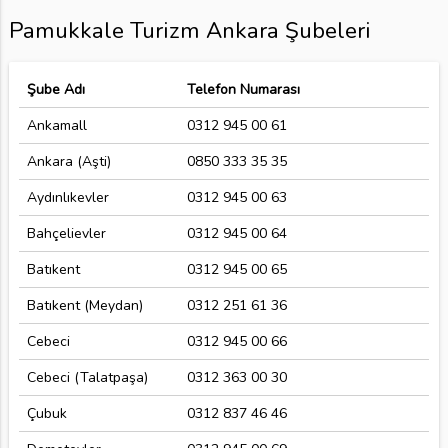
Pamukkale Turizm Ankara Şubeleri
Şube Adı
Telefon Numarası
Ankamall
0312 945 00 61
Ankara (Aşti)
0850 333 35 35
Aydınlıkevler
0312 945 00 63
Bahçelievler
0312 945 00 64
Batıkent
0312 945 00 65
Batıkent (Meydan)
0312 251 61 36
Cebeci
0312 945 00 66
Cebeci (Talatpaşa)
0312 363 00 30
Çubuk
0312 837 46 46