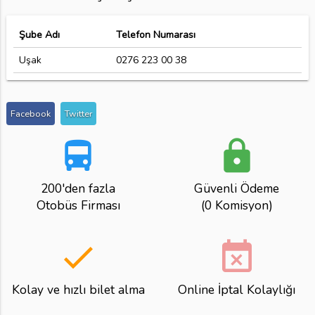
Şube Adı
Telefon Numarası
Uşak
0276 223 00 38
Facebook
Twitter
directions_bus
lock
200'den fazla
Güvenli Ödeme
Otobüs Firması
(0 Komisyon)
done
event_busy
Kolay ve hızlı bilet alma
Online İptal Kolaylığı