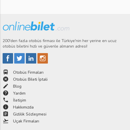
200'den fazla otobüs firması ile Türkiye'nin her yerine en ucuz
otobüs biletini hızlı ve güvenle almanın adresi!
directions_bus
Otobüs Firmaları
cancel
Otobüs Bileti İptali
edit
Blog
help
Yardım
phone
İletişim
info
Hakkımızda
assignment
Gizlilik Sözleşmesi
flight_takeoff
Uçak Firmaları