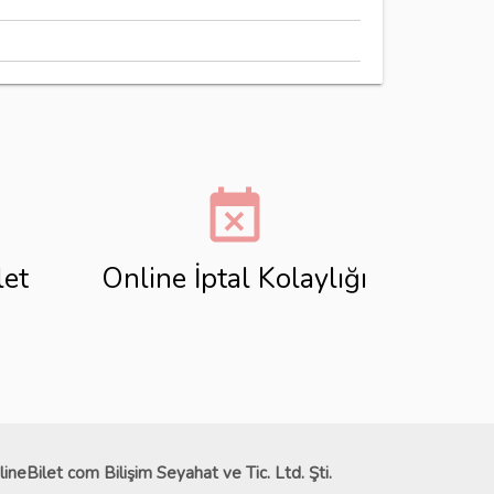
event_busy
let
Online İptal Kolaylığı
lineBilet com Bilişim Seyahat ve Tic. Ltd. Şti.