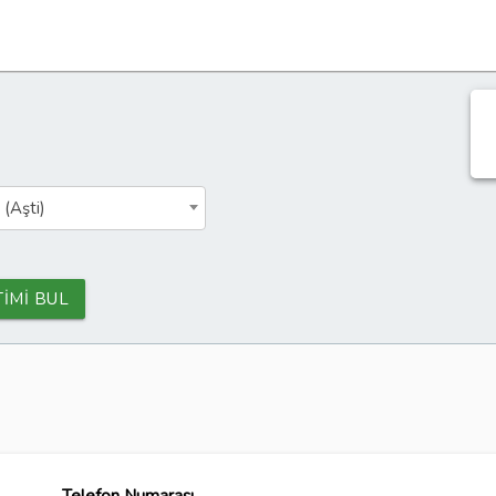
 (Aşti)
TİMİ BUL
i