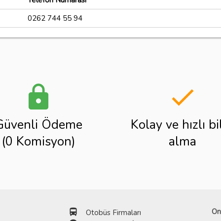
Telefon Numarası
0262 744 55 94
lock
done
Güvenli Ödeme
Kolay ve hızlı bi
(0 Komisyon)
alma
directions_bus
On
Otobüs Firmaları