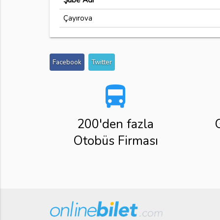
Şube Adı
Çayırova
Facebook
Twitter
directions_bus
200'den fazla
Otobüs Firması