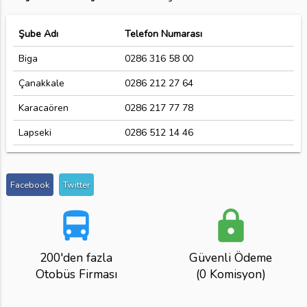
Şube Adı
Telefon Numarası
Biga
0286 316 58 00
Çanakkale
0286 212 27 64
Karacaören
0286 217 77 78
Lapseki
0286 512 14 46
Facebook
Twitter
directions_bus
lock
200'den fazla
Güvenli Ödeme
Otobüs Firması
(0 Komisyon)