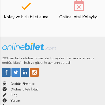
done
event_busy
Kolay ve hızlı bilet alma
Online İptal Kolaylığı
200'den fazla otobüs firması ile Türkiye'nin her yerine en ucuz
otobüs biletini hızlı ve güvenle almanın adresi!
directions_bus
Otobüs Firmaları
cancel
Otobüs Bileti İptali
edit
Blog
help
Yardım