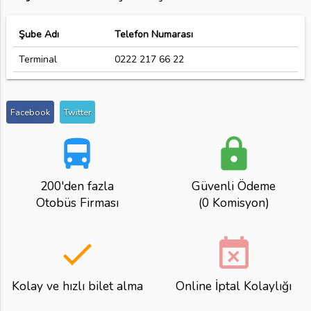
Şube Adı
Telefon Numarası
Terminal
0222 217 66 22
Facebook
Twitter
directions_bus
lock
200'den fazla
Güvenli Ödeme
Otobüs Firması
(0 Komisyon)
done
event_busy
Kolay ve hızlı bilet alma
Online İptal Kolaylığı