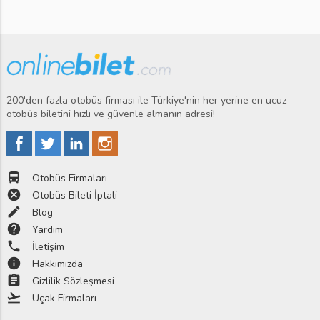
200'den fazla otobüs firması ile Türkiye'nin her yerine en ucuz
otobüs biletini hızlı ve güvenle almanın adresi!
directions_bus
Otobüs Firmaları
cancel
Otobüs Bileti İptali
edit
Blog
help
Yardım
phone
İletişim
info
Hakkımızda
assignment
Gizlilik Sözleşmesi
flight_takeoff
Uçak Firmaları