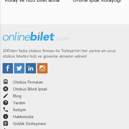
Kolay ve hızlı bilet alma
Online İptal Kolaylığı
200'den fazla otobüs firması ile Türkiye'nin her yerine en ucuz
otobüs biletini hızlı ve güvenle almanın adresi!
directions_bus
Otobüs Firmaları
cancel
Otobüs Bileti İptali
edit
Blog
help
Yardım
phone
İletişim
info
Hakkımızda
assignment
Gizlilik Sözleşmesi