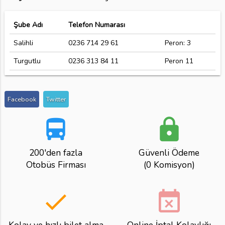
Şube Adı
Telefon Numarası
Salihli
0236 714 29 61
Peron: 3
Turgutlu
0236 313 84 11
Peron 11
Facebook
Twitter
directions_bus
lock
200'den fazla
Güvenli Ödeme
Otobüs Firması
(0 Komisyon)
done
event_busy