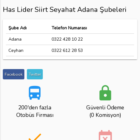
Has Lider Siirt Seyahat Adana Şubeleri
Şube Adı
Telefon Numarası
Adana
0322 428 10 22
Ceyhan
0322 612 28 53
Facebook
Twitter
directions_bus
lock
200'den fazla
Güvenli Ödeme
Otobüs Firması
(0 Komisyon)
done
event_busy