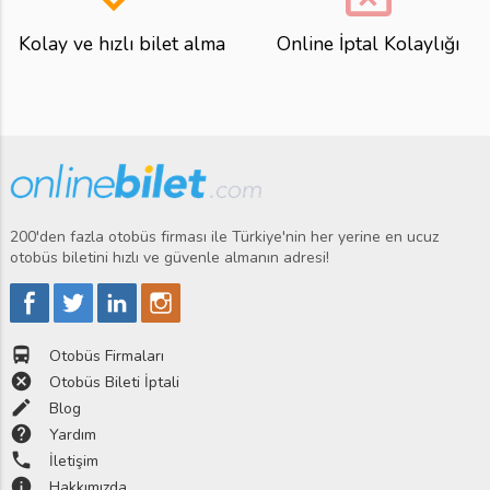
Kolay ve hızlı bilet alma
Online İptal Kolaylığı
200'den fazla otobüs firması ile Türkiye'nin her yerine en ucuz
otobüs biletini hızlı ve güvenle almanın adresi!
directions_bus
Otobüs Firmaları
cancel
Otobüs Bileti İptali
edit
Blog
help
Yardım
phone
İletişim
info
Hakkımızda