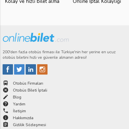
Kolay ve hızlı bilet alma
Online İptal Kolaylığı
200'den fazla otobüs firması ile Türkiye'nin her yerine en ucuz
otobüs biletini hızlı ve güvenle almanın adresi!
directions_bus
Otobüs Firmaları
cancel
Otobüs Bileti İptali
edit
Blog
help
Yardım
phone
İletişim
info
Hakkımızda
assignment
Gizlilik Sözleşmesi