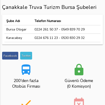
Çanakkale Truva Turizm Bursa Şubeleri
Şube Adı
Telefon Numarası
Bursa Otogar
0224 261 50 37 - 0549 839 70 29
Karacabey
0224 676 11 23 - 0530 830 29 32
Facebook
Twitter
directions_bus
lock
200'den fazla
Güvenli Ödeme
Otobüs Firması
(0 Komisyon)
done
event_busy