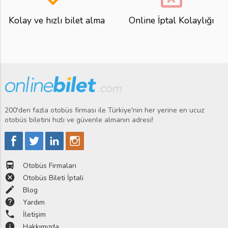
Kolay ve hızlı bilet alma
Online İptal Kolaylığı
200'den fazla otobüs firması ile Türkiye'nin her yerine en ucuz
otobüs biletini hızlı ve güvenle almanın adresi!
directions_bus
Otobüs Firmaları
cancel
Otobüs Bileti İptali
edit
Blog
help
Yardım
phone
İletişim
info
Hakkımızda