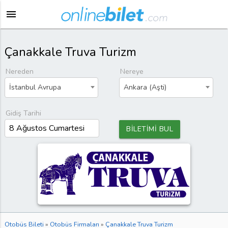
menu
Çanakkale Truva Turizm
Nereden
Nereye
İstanbul Avrupa
Ankara (Aşti)
Gidiş Tarihi
BİLETİMİ BUL
Otobüs Bileti
»
Otobüs Firmaları
»
Çanakkale Truva Turizm