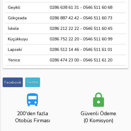
Geyikli
0286 638 61 31 - 0546 511 60 68
Gökçeada
0286 887 42 42 - 0546 511 60 73
İskele
0286 212 22 22 - 0546 511 60 45
Küçükkuyu
0286 752 22 20 - 0546 511 60 99
Lapseki
0286 512 14 46 - 0546 511 61 01
Yenice
0286 474 23 00 - 0546 511 61 20
Facebook
Twitter
directions_bus
lock
200'den fazla
Güvenli Ödeme
Otobüs Firması
(0 Komisyon)