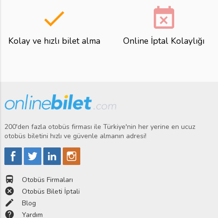
done
event_busy
Kolay ve hızlı bilet alma
Online İptal Kolaylığı
200'den fazla otobüs firması ile Türkiye'nin her yerine en ucuz
otobüs biletini hızlı ve güvenle almanın adresi!
directions_bus
Otobüs Firmaları
cancel
Otobüs Bileti İptali
edit
Blog
help
Yardım