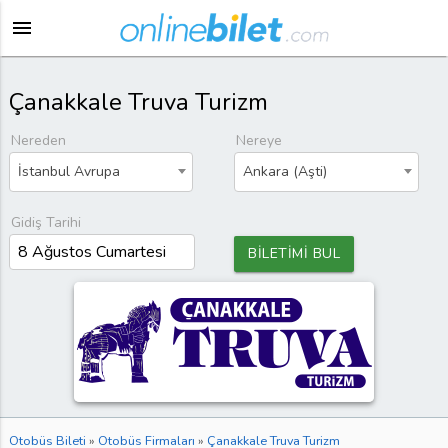
menu
Çanakkale Truva Turizm
Nereden
Nereye
İstanbul Avrupa
Ankara (Aşti)
Gidiş Tarihi
BİLETİMİ BUL
Otobüs Bileti
»
Otobüs Firmaları
»
Çanakkale Truva Turizm