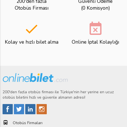
200'den fazla
Güvenli Ödeme
Otobüs Firması
(0 Komisyon)
done
event_busy
Kolay ve hızlı bilet alma
Online İptal Kolaylığı
200'den fazla otobüs firması ile Türkiye'nin her yerine en ucuz
otobüs biletini hızlı ve güvenle almanın adresi!
directions_bus
Otobüs Firmaları