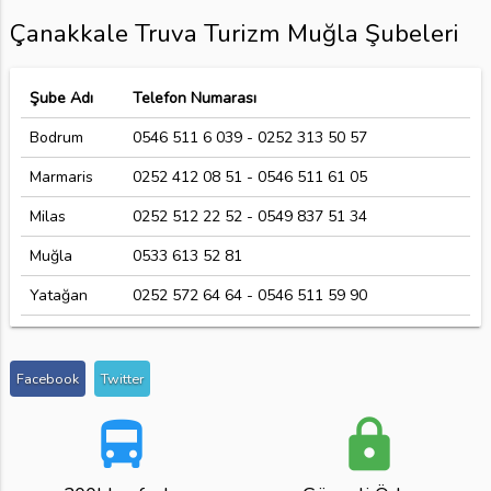
Çanakkale Truva Turizm Muğla Şubeleri
Şube Adı
Telefon Numarası
Bodrum
0546 511 6 039 - 0252 313 50 57
Marmaris
0252 412 08 51 - 0546 511 61 05
Milas
0252 512 22 52 - 0549 837 51 34
Muğla
0533 613 52 81
Yatağan
0252 572 64 64 - 0546 511 59 90
Facebook
Twitter
directions_bus
lock