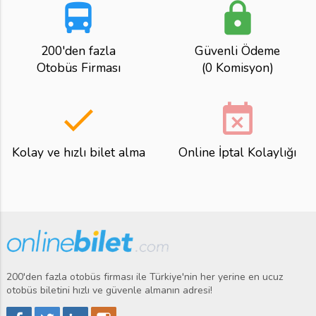
directions_bus
lock
200'den fazla
Güvenli Ödeme
Otobüs Firması
(0 Komisyon)
done
event_busy
Kolay ve hızlı bilet alma
Online İptal Kolaylığı
200'den fazla otobüs firması ile Türkiye'nin her yerine en ucuz
otobüs biletini hızlı ve güvenle almanın adresi!