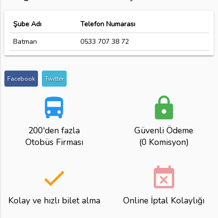
Şube Adı
Telefon Numarası
Batman
0533 707 38 72
Facebook
Twitter
directions_bus
lock
200'den fazla
Güvenli Ödeme
Otobüs Firması
(0 Komisyon)
done
event_busy
Kolay ve hızlı bilet alma
Online İptal Kolaylığı