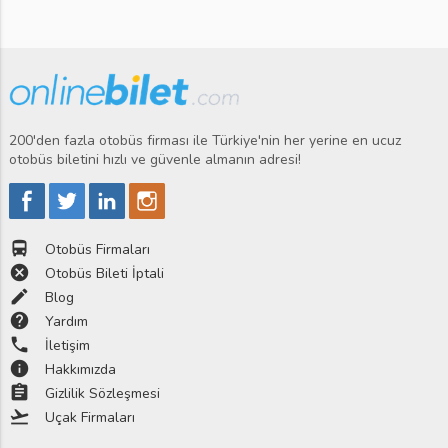
200'den fazla otobüs firması ile Türkiye'nin her yerine en ucuz
otobüs biletini hızlı ve güvenle almanın adresi!
directions_bus
Otobüs Firmaları
cancel
Otobüs Bileti İptali
edit
Blog
help
Yardım
phone
İletişim
info
Hakkımızda
assignment
Gizlilik Sözleşmesi
flight_takeoff
Uçak Firmaları