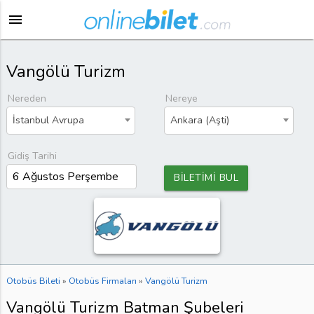
menu
Vangölü Turizm
Nereden
Nereye
İstanbul Avrupa
Ankara (Aşti)
Gidiş Tarihi
BİLETİMİ BUL
Otobüs Bileti
»
Otobüs Firmaları
»
Vangölü Turizm
Vangölü Turizm Batman Şubeleri