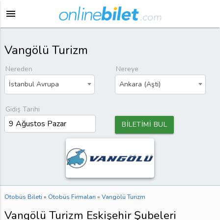
menu
Vangölü Turizm
Nereden
Nereye
İstanbul Avrupa
Ankara (Aşti)
Gidiş Tarihi
BİLETİMİ BUL
Otobüs Bileti
»
Otobüs Firmaları
»
Vangölü Turizm
Vangölü Turizm Eskişehir Şubeleri