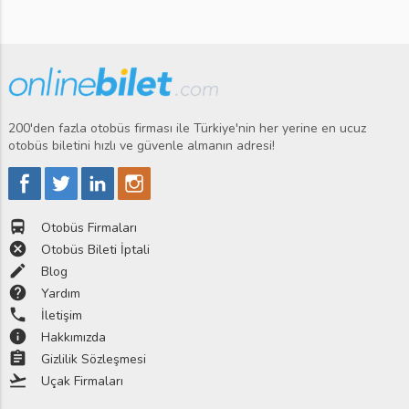
200'den fazla otobüs firması ile Türkiye'nin her yerine en ucuz
otobüs biletini hızlı ve güvenle almanın adresi!
directions_bus
Otobüs Firmaları
cancel
Otobüs Bileti İptali
edit
Blog
help
Yardım
phone
İletişim
info
Hakkımızda
assignment
Gizlilik Sözleşmesi
flight_takeoff
Uçak Firmaları