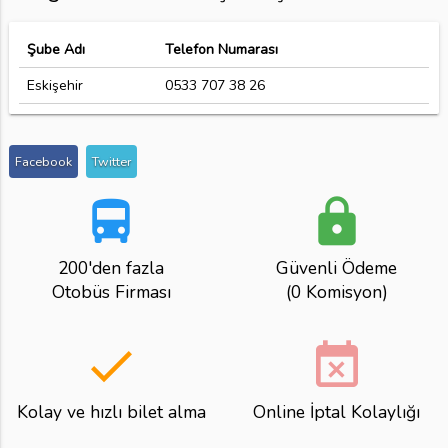
Şube Adı
Telefon Numarası
Eskişehir
0533 707 38 26
Facebook
Twitter
directions_bus
lock
200'den fazla
Güvenli Ödeme
Otobüs Firması
(0 Komisyon)
done
event_busy
Kolay ve hızlı bilet alma
Online İptal Kolaylığı